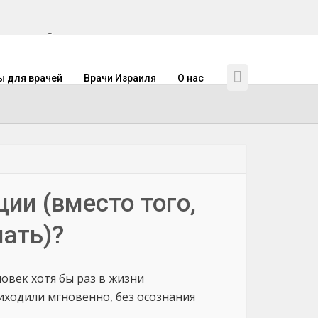
инский центр по организации лечения в
ы для врачей
Врачи Израиля
О нас
ии (вместо того,
ать)?
овек хотя бы раз в жизни
иходили мгновенно, без осознания