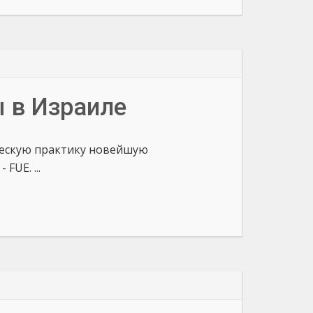
 в Израиле
ческую практику новейшую
UE. ...