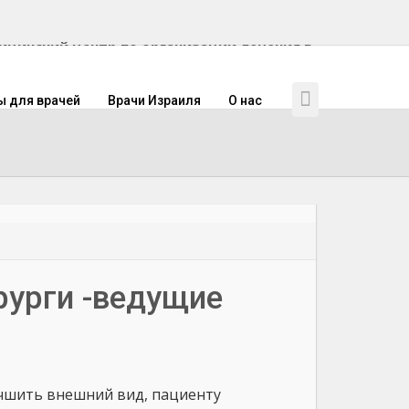
инский центр по организации лечения в
ы для врачей
Врачи Израиля
О нас
рурги -ведущие
учшить внешний вид, пациенту