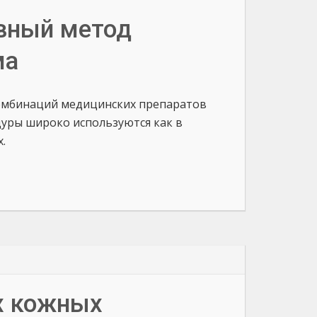
вный метод
ма
комбинаций медицинских препаратов
уры широко используются как в
.
х кожных