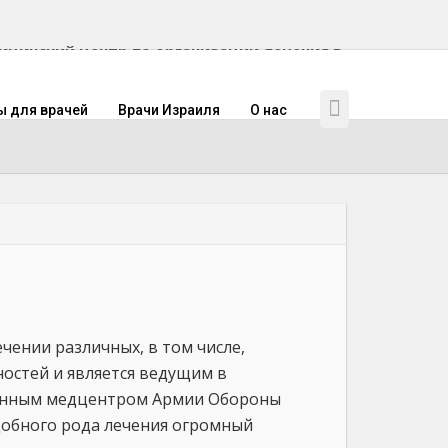
инский центр по организации лечения в
ы для врачей
Врачи Израиля
О нас
чении различных, в том числе,
остей и является ведущим в
ованным медцентром Армии Обороны
добного рода лечения огромный