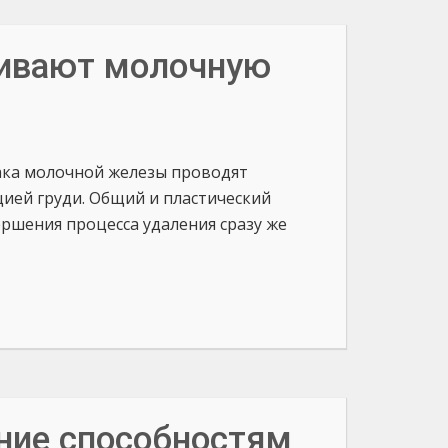
ливают молочную
ака молочной железы проводят
ией груди. Общий и пластический
ершения процесса удаления сразу же
ние способностям