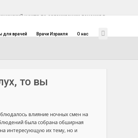
инский центр по организации лечения в
ы для врачей
Врачи Израиля
О нас
лух, то вы
аблюдалось влияние ночных смен на
наблюдений была собрана обширная
 на интересующую их тему, но и