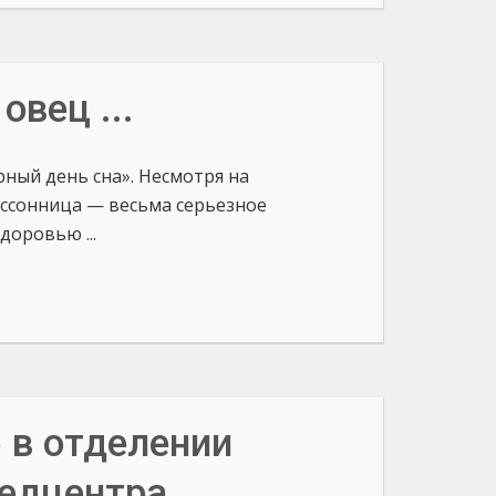
овец ...
ный день сна». Несмотря на
ессонница — весьма серьезное
доровью ...
р в отделении
медцентра