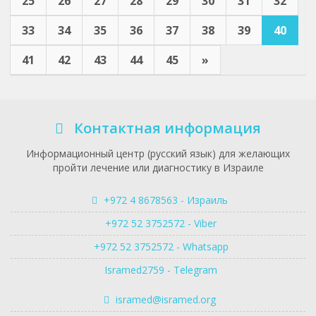
25
26
27
28
29
30
31
32
33
34
35
36
37
38
39
40
41
42
43
44
45
»
Контактная информация
Информационный центр (русский язык) для желающих
пройти лечение или диагностику в Израиле
+972 4 8678563 - Израиль
+972 52 3752572 - Viber
+972 52 3752572 - Whatsapp
Isramed2759 - Telegram
isramed@isramed.org