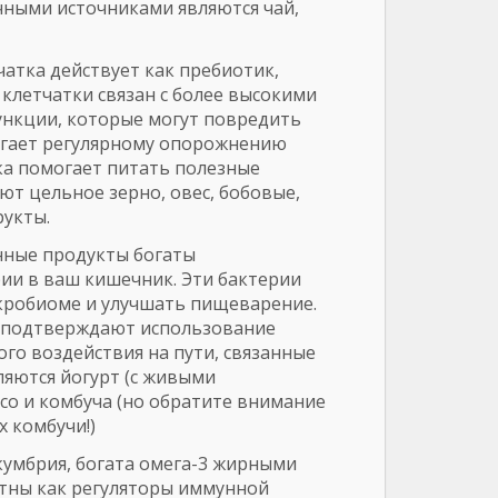
чными источниками являются чай,
атка действует как пребиотик,
клетчатки связан с более высокими
ункции, которые могут повредить
огает регулярному опорожнению
ка помогает питать полезные
т цельное зерно, овес, бобовые,
рукты.
ные продукты богаты
ии в ваш кишечник. Эти бактерии
кробиоме и улучшать пищеварение.
и подтверждают использование
о воздействия на пути, связанные
ляются йогурт (с живыми
исо и комбуча (но обратите внимание
 комбучи!)
скумбрия, богата омега-3 жирными
стны как регуляторы иммунной