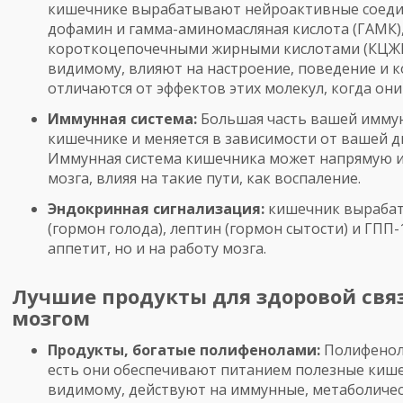
кишечнике вырабатывают нейроактивные соедин
дофамин и гамма-аминомасляная кислота (ГАМК)
короткоцепочечными жирными кислотами (КЦЖК).
видимому, влияют на настроение, поведение и к
отличаются от эффектов этих молекул, когда он
Иммунная система:
Большая часть вашей иммун
кишечнике и меняется в зависимости от вашей д
Иммунная система кишечника может напрямую и
мозга, влияя на такие пути, как воспаление.
Эндокринная сигнализация:
кишечник вырабаты
(гормон голода), лептин (гормон сытости) и ГПП
аппетит, но и на работу мозга.
Лучшие продукты для здоровой св
мозгом
Продукты, богатые полифенолами:
Полифенолы
есть они обеспечивают питанием полезные кише
видимому, действуют на иммунные, метаболическ