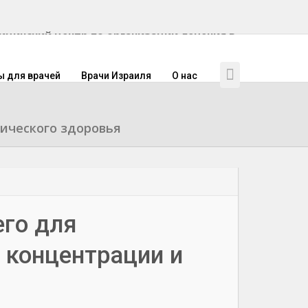
инский центр по организации лечения в
ы для врачей
Врачи Израиля
О нас
хического здоровья
его для
 концентрации и