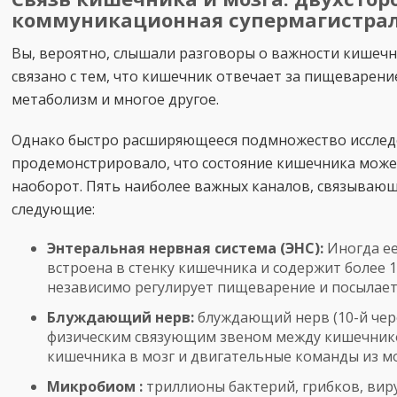
коммуникационная супермагистра
Вы, вероятно, слышали разговоры о важности кишечн
связано с тем, что кишечник отвечает за пищеварени
метаболизм и многое другое.
Однако быстро расширяющееся подмножество исслед
продемонстрировало, что состояние кишечника может
наоборот. Пять наиболее важных каналов, связываю
следующие:
Энтеральная нервная система (ЭНС):
Иногда ее
встроена в стенку кишечника и содержит более 
независимо регулирует пищеварение и посылает 
Блуждающий нерв:
блуждающий нерв (10-й чер
физическим связующим звеном между кишечнико
кишечника в мозг и двигательные команды из мо
Микробиом :
триллионы бактерий, грибков, вир