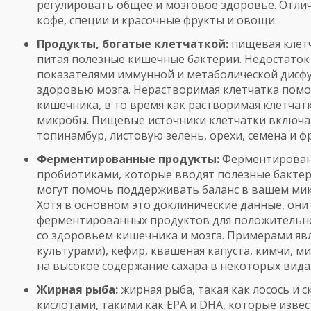
регулировать общее и мозговое здоровье. Отли
кофе, специи и красочные фрукты и овощи.
Продукты, богатые клетчаткой:
пищевая клетч
питая полезные кишечные бактерии. Недостаток 
показателями иммунной и метаболической дисф
здоровью мозга. Нерастворимая клетчатка пом
кишечника, в то время как растворимая клетчат
микробы. Пищевые источники клетчатки включаю
топинамбур, листовую зелень, орехи, семена и ф
Ферментированные продукты:
Ферментирован
пробиотиками, которые вводят полезные бактер
могут помочь поддерживать баланс в вашем ми
Хотя в основном это доклинические данные, он
ферментированных продуктов для положительног
со здоровьем кишечника и мозга. Примерами яв
культурами), кефир, квашеная капуста, кимчи, м
на высокое содержание сахара в некоторых видах
Жирная рыба:
жирная рыба, такая как лосось и 
кислотами, такими как EPA и DHA, которые изве