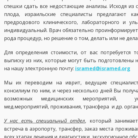
спешки сдать все недостающие анализы. Исходя из 
плода, израильские специалисты предлагают 
предродового клинического, лабораторного и уль
индивидуальный. Врач обязательно проинформирует 
рода процедур, но решение о том, делать или не делат
Для определения стоимости, от вас потребуется 
выписку из них, которые могут быть подготовлены н
на нашу электронную почту:
isramed@isramed.org
Мы их переводим на иврит, ведущие специалист
консилиум по ним, и через несколько дней Вы получ
возможных медицинских мероприятий, усл
мед.мероприятий, проживания, трансфера и др. орг
У нас есть специальный отдел
, который занимае
встреча в аэропорту, трансфер, заказ места прожив
всех этапах лечения и диагностики, экскурсионное об