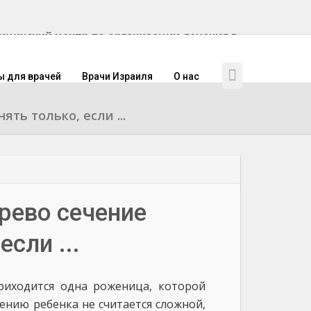
инский центр по организации лечения в
ы для врачей
Врачи Израиля
О нас
ть только, если ...
рево сечение
сли ...
риходится одна роженица, которой
ению ребенка не считается сложной,