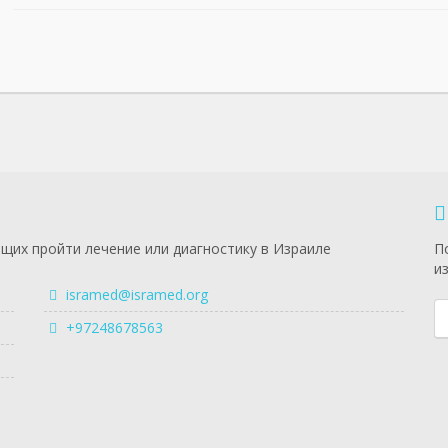
щих пройти лечение или диагностику в Израиле
П
и
isramed@isramed.org
+97248678563