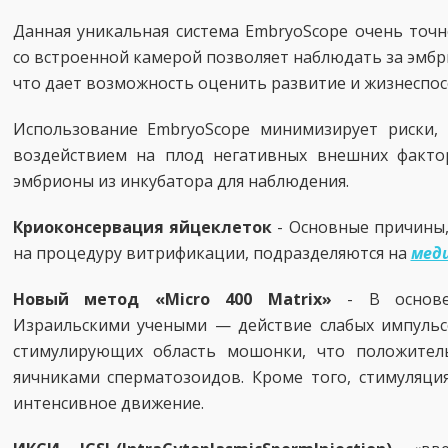
Данная уникальная система EmbryoScope очень точ
со встроенной камерой позволяет наблюдать за эмб
что дает возможность оценить развитие и жизнеспос
Использование EmbryoScope минимизирует риски,
воздействием на плод негативных внешних факто
эмбрионы из инкубатора для наблюдения.
Криоконсервация яйцеклеток
- Основные причины
на процедуру витрификации, подразделяются на
меди
Новый метод «Micro 400 Matrix»
-
В основ
Израильскими учеными
— действие слабых импульс
стимулирующих область мошонки, что положител
яичниками сперматозоидов. Кроме того, стимуляци
интенсивное движение.