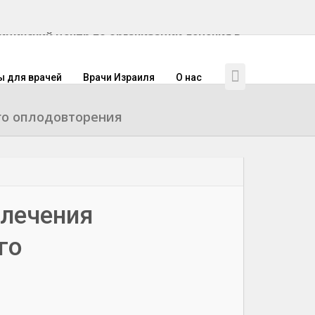
инский центр по организации лечения в
ы для врачей
Врачи Израиля
О нас
го оплодовторения
 лечения
го