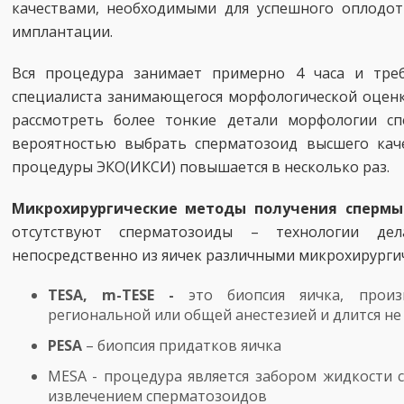
качествами, необходимыми для успешного оплодот
имплантации.
Вся процедура занимает примерно 4 часа и тре
специалиста занимающегося морфологической оценк
рассмотреть более тонкие детали морфологии сп
вероятностью выбрать сперматозоид высшего каче
процедуры ЭКО(ИКСИ) повышается в несколько раз.
Микрохирургические методы получения сперм
отсутствуют сперматозоиды – технологии де
непосредственно из яичек различными микрохирург
TESA, m-TESE -
это биопсия яичка, прои
региональной или общей анестезией и длится не 
PESA
– биопсия придатков яичка
MESA - процедура является забором жидкости 
извлечением сперматозоидов