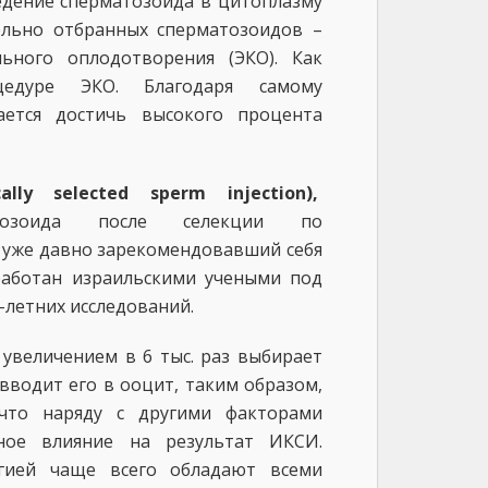
дение сперматозоида в цитоплазму
ельно отбранных сперматозоидов –
ьного оплодотворения (ЭКО). Как
цедуре ЭКО. Благодаря самому
ется достичь высокого процента
lly selected sperm injection),
матозоида после селекции по
 уже давно зарекомендовавший себя
работан израильскими учеными под
-летних исследований.
увеличением в 6 тыс. раз выбирает
вводит его в ооцит, таким образом,
 что наряду с другими факторами
ное влияние на результат ИКСИ.
ией чаще всего обладают всеми