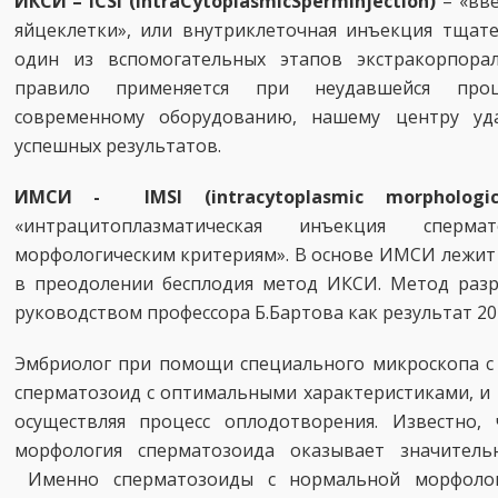
ИКСИ – ICSI (IntraCytoplasmicSpermInjection)
– «вве
яйцеклетки», или внутриклеточная инъекция тщат
один из вспомогательных этапов экстракорпорал
правило применяется при неудавшейся про
современному оборудованию, нашему центру уда
успешных результатов.
ИМСИ - IMSI (intracytoplasmic morphologica
«интрацитоплазматическая инъекция спер
морфологическим критериям». В основе ИМСИ лежит
в преодолении бесплодия метод ИКСИ. Метод раз
руководством профессора Б.Бартова как результат 20
Эмбриолог при помощи специального микроскопа с 
сперматозоид с оптимальными характеристиками, и 
осуществляя процесс оплодотворения. Известно,
морфология сперматозоида оказывает значитель
Именно сперматозоиды с нормальной морфолог