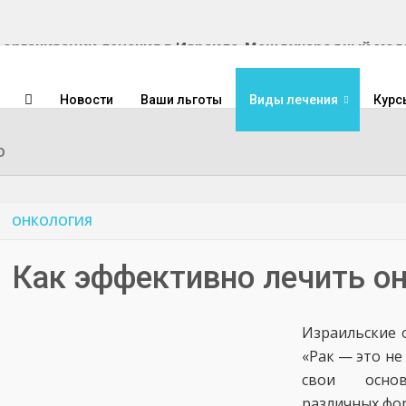
Международный медиц
Новости
Ваши льготы
Виды лечения
Курс
ю
ОНКОЛОГИЯ
Как эффективно лечить о
Израильские 
«Рак — это не 
свои основ
различных фор