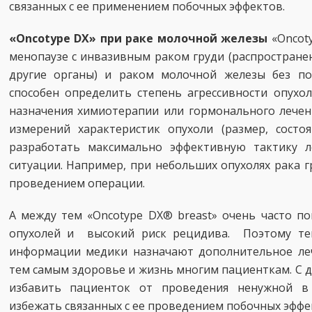
связанных с ее применением побочных эффектов.
«Oncotype DX» при раке молочной железы
«Oncoty
менопаузе с инвазивным раком груди (распростране
другие органы) и раком молочной железы без по
способен определить степень агрессивности опухо
назначения химиотерапии или гормонального лечени
измерений характеристик опухоли (размер, состо
разработать максимально эффективную тактику л
ситуации. Например, при небольших опухолях рака 
проведением операции.
А между тем «Oncotype DX® breast» очень часто п
опухолей и высокий риск рецидива. Поэтому теп
информации медики назначают дополнительное леч
тем самым здоровье и жизнь многим пациенткам. С д
избавить пациенток от проведения ненужной в 
избежать связанных с ее проведением побочных эффе