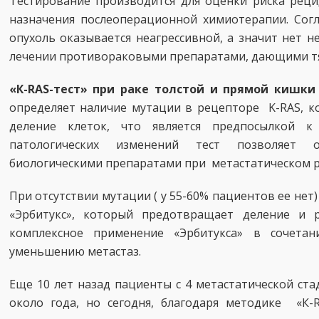
Тестирование производится для оценки риска реци
назначения послеоперационной химиотерапии. Согл
опухоль оказывается неагрессивной, а значит нет 
лечении противораковыми препаратами, дающими т
«К-RAS-тест» при раке толстой и прямой кишки
определяет наличие мутации в рецепторе K-RAS, к
деление клеток, что является предпосылкой 
патологических изменений тест позволяет о
биологическими препаратами при метастатическом р
При отсутствии мутации ( у 55-60% пациентов ее нет
«Эрбитукс», который предотвращает деление и р
комплексное применение «Эрбитукса» в сочетан
уменьшению метастаз.
Еще 10 лет назад пациенты с 4 метастатической ст
около года, но сегодня, благодаря методике «К-R