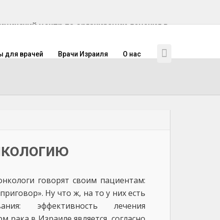
инский центр по организации лечения в
ы для врачей
Врачи Израиля
О нас
нкологию
онкологи говорят своим пациентам:
приговор». Ну что ж, на то у них есть
ания: эффективность лечения
м рака в Израиле является, согласно