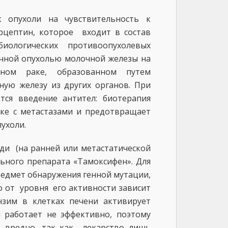
опухоли на чувствительность к
рцептин, которое входит в состав
ологических противоопухолевых
вичной опухолью молочной железы на
ном раке, образованном путем
ную железу из других органов. При
тся введение антител: биотерапия
ке с метастазами и предотвращает
ухоли.
ди (на ранней или метастатической
льного препарата «Тамоксифен». Для
редмет обнаружения генной мутации,
 от уровня его активности зависит
нзим в клетках печени активирует
 работает не эффективно, поэтому
е вредно, так как лекарство лишь