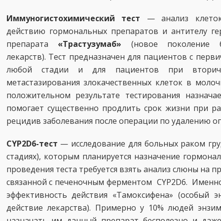
Иммуногистохимический тест
— анализ клеток 
действию гормональных препаратов и антителу ге
препарата
«Трастузумаб»
(новое поколение би
лекарств). Тест предназначен для пациентов с пер
любой стадии и для пациентов при вторич
метастазирования злокачественных клеток в молоч
положительном результате тестирования назначае
помогает существенно продлить срок жизни при ра
рецидив заболевания после операции по удалению оп
CYP2D6-тест
— исследование для больных раком гру
стадиях), которым планируется назначение гормона
проведения теста требуется взять анализ слюны на п
связанной с печеночным ферментом CYP2D6. Именно
эффективность действия «Тамоксифена» (особый э
действие лекарства). Примерно у 10% людей энзим
назначать им данный препарат бесполезно и даж