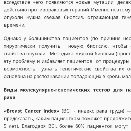
вследствие чего появляются новые мутации, дел
действию противораковых терапий. Именно поэтому 
опухоли нужна свежая биопсия, отражающая ген
времени.
Однако у большинства пациентов (по причине не
хирургически получить новую биопсию, чтобы о
свойства опухоли. Методика жидкой биопсии (прост
эту проблему и избавляет пациентов от процедуры 
возможность узнать генетические свойства их о
основана на распознавании попадающих в кровь мало
Виды молекулярно-генетических тестов для н
рака
«Breast Cancer Index»
(BCI - индекс рака груди) 
предсказать, каким пациенткам поможет продолжите
5 лет). Благодаря BCI, более 60% пациенток могу