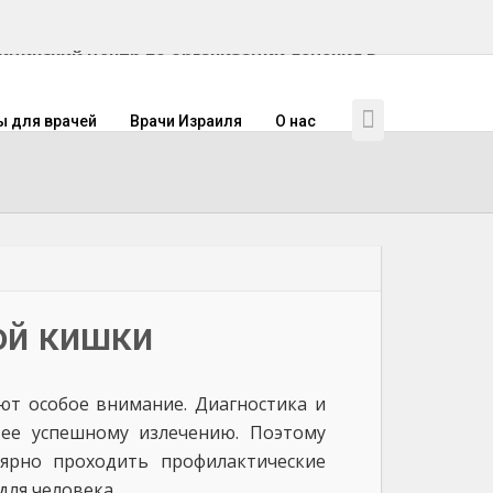
инский центр по организации лечения в
ы для врачей
Врачи Израиля
О нас
ой кишки
т особое внимание. Диагностика и
 ее успешному излечению. Поэтому
лярно проходить профилактические
для человека.