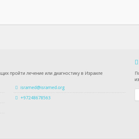
щих пройти лечение или диагностику в Израиле
П
и
isramed@isramed.org
+97248678563