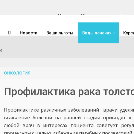
Международный медиц
Новости
Ваши льготы
Виды лечения
Курс
и
ОНКОЛОГИЯ
Профилактика рака толст
Профилактике различных заболеваний врачи уделяю
выявление болезни на ранней стадии приводят к
любой врач в интересах пациента советует регу
процедуры с целью избежания пагубных последствий 