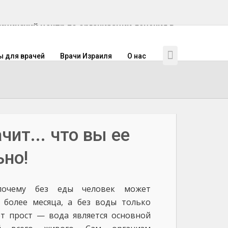
инский центр по организации лечения в
ы для врачей
Врачи Израиля
О нас
чит... что вы ее
ьно!
 почему без еды человек может
 более месяца, а без воды только
т прост — вода является основной