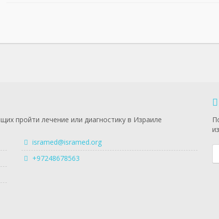
щих пройти лечение или диагностику в Израиле
П
и
isramed@isramed.org
+97248678563