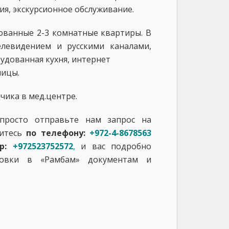
ия, экскурсионное обслуживание.
ованные 2-3 комнатные квартиры. В
елевидением и русскими каналами,
удованная кухня, интернет
ницы.
ика в мед.центре.
просто отправьте нам запрос на
итесь
по телефону:
+972-4-8678563
pp:
+972523752572
,
и вас подробно
ровки в «Рамбам» документам и