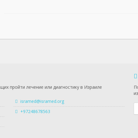
щих пройти лечение или диагностику в Израиле
П
и
isramed@isramed.org
+97248678563