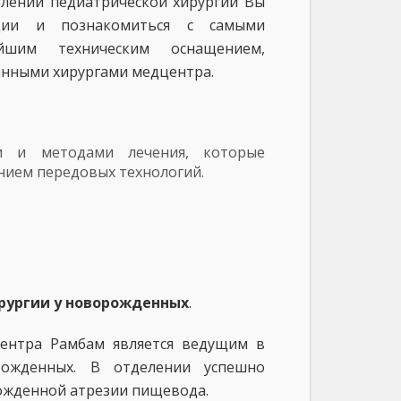
лении педиатрической хирургии Вы
ции и познакомиться с самыми
шим техническим оснащением,
нными хирургами медцентра.
ми и методами лечения, которые
нием передовых технологий.
рургии у новорожденных
.
центра Рамбам является ведущим в
рожденных. В отделении успешно
ожденной атрезии пищевода.