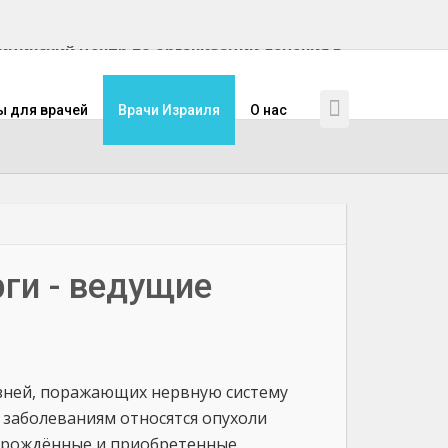
инский центр по организации лечения в
ы для врачей
Врачи Израиля
О нас
ги - ведущие
зней, поражающих нервную систему
 заболеваниям относятся опухоли
 врождённые и приобретенные