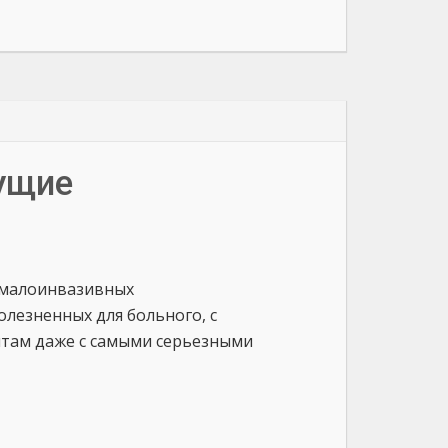
ущие
м малоинвазивных
лезненных для больного, с
там даже с самыми серьезными