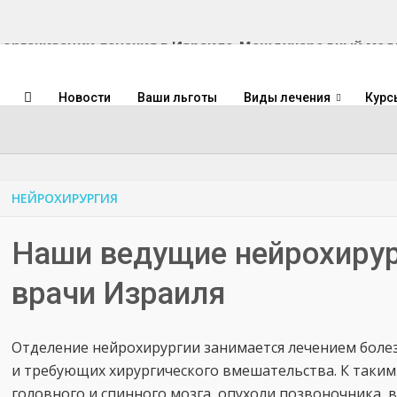
Международный медиц
Новости
Ваши льготы
Виды лечения
Курс
НЕЙРОХИРУРГИЯ
Наши ведущие нейрохирур
врачи Израиля
Отделение нейрохирургии занимается лечением боле
и требующих хирургического вмешательства. К таким
головного и спинного мозга, опухоли позвоночника,