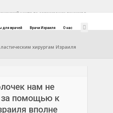
инский центр по организации лечения в
ы для врачей
Врачи Израиля
О нас
 пластическим хирургам Израиля
лочек нам не
я за помощью к
зраиля вполне