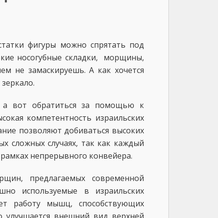
остатки фигуры можно спрятать под
окие носогубные складки, морщины,
ем не замаскируешь. А как хочется
 зеркало.
, а вот обратиться за помощью к
ысокая компетентность израильских
ание позволяют добиваться высоких
х сложных случаях, так как каждый
в рамках непрерывного конвейера.
рщин, предлагаемых современной
ешно используемые в израильских
ет работу мышц, способствующих
о улучшается внешний вид верхней