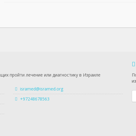
щих пройти лечение или диагностику в Израиле
П
и
isramed@isramed.org
+97248678563