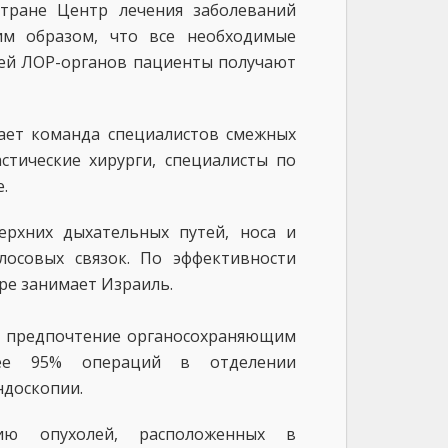
тране Центр лечения заболеваний
им образом, что все необходимые
ней ЛОР-органов пациенты получают
ает команда специалистов смежных
стические хирурги, специалисты по
.
ерхних дыхательных путей, носа и
олосовых связок. По эффективности
ре занимает Израиль.
т предпочтение органосохраняющим
лее 95% операций в отделении
ндоскопии.
ию опухолей, расположенных в