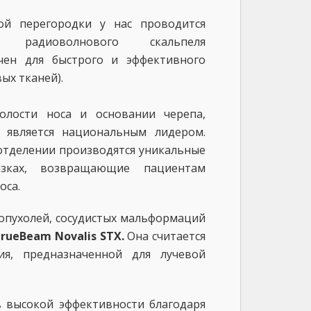
ой перегородки у нас проводится
радиоволнового скальпеля
ачен для быстрого и эффективного
ых тканей).
олости носа и основании черепа,
 является национальным лидером.
 отделении производятся уникальные
язках, возвращающие пациентам
оса.
 опухолей, сосудистых мальформаций
rueBeam Novalis STX.
Она считается
я, предназначенной для лучевой
в высокой эффективности благодаря