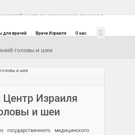
инский центр по организации лечения в
ы для врачей
Врачи Израиля
О нас
аний головы и шеи
 Центр Израиля
оловы и шеи
о государственного медицинского