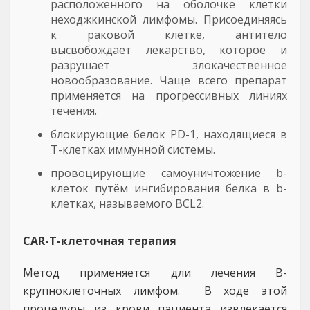
расположенного на оболочке клетки
неходжкинской лимфомы. Присоединяясь
к раковой клетке, антитело
высвобождает лекарство, которое и
разрушает злокачественное
новообразование. Чаще всего препарат
применяется на прогрессивных линиях
течения.
блокирующие белок PD-1, находящиеся в
T-клетках иммунной системы.
провоцирующие самоуничтожение b-
клеток путём ингибирования белка в b-
клетках, называемого BCL2.
CAR-T-клеточная терапия
Метод применяется дли лечения B-
крупноклеточных лимфом. В ходе этой
процедуры из крови пациента извлекается