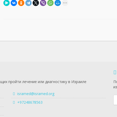
щих пройти лечение или диагностику в Израиле
П
и
isramed@isramed.org
+97248678563