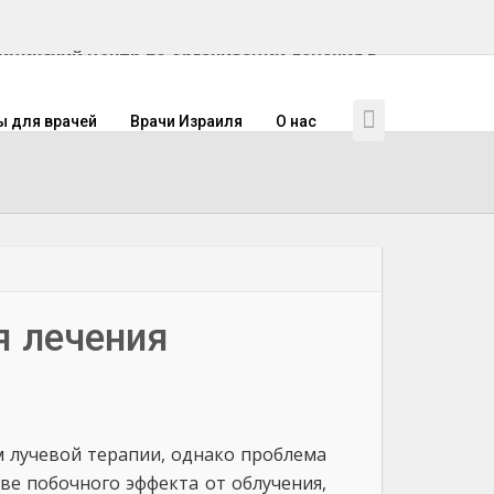
инский центр по организации лечения в
ы для врачей
Врачи Израиля
О нас
я лечения
 лучевой терапии, однако проблема
ве побочного эффекта от облучения,