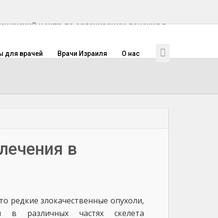
инский центр по организации лечения в
ы для врачей
Врачи Израиля
О нас
 лечения в
это редкие злокачественные опухоли,
ся в различных частях скелета