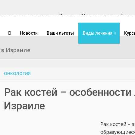
Международный медиц
Новости
Ваши льготы
Виды лечения
Курс
я в Израиле
ОНКОЛОГИЯ
Рак костей – особенности
Израиле
Рак костей – 
образующие