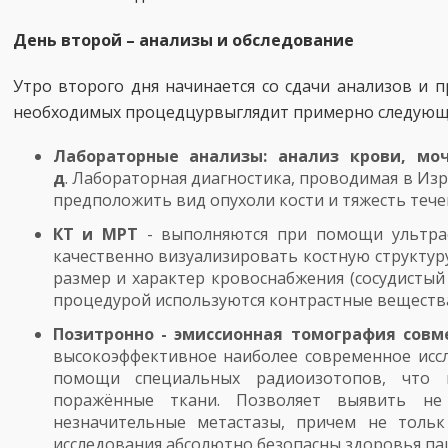
День второй – анализы и обследование
Утро второго дня начинается со сдачи анализов и 
необходимых процедцурвыглядит примерно следующ
Лабораторные анализы: анализ крови, мо
д
. Лабораторная диагностика, проводимая в Изр
предположить вид опухоли кости и тяжесть тече
КТ и МРТ
- выполняются при помощи ультрас
качественно визуализировать костную структур
размер и характер кровоснабжения (сосудистый
процедурой используются контрастные вещества
Позитронно - эмиссионная томография совм
высокоэффективное наиболее современное исс
помощи специальных радиоизотопов, что 
поражённые ткани. Позволяет выявить н
незначительные метастазы, причем не тольк
исследования абсолютно безопасны здоровья па