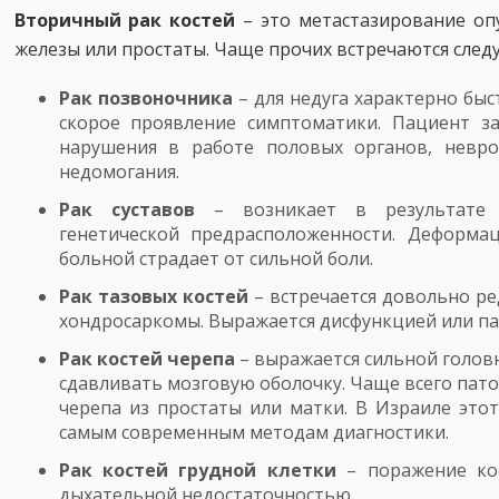
Вторичный рак костей
– это метастазирование опу
железы или простаты. Чаще прочих встречаются след
Рак позвоночника
– для недуга характерно бы
скорое проявление симптоматики. Пациент за
нарушения в работе половых органов, невро
недомогания.
Рак суставов
– возникает в результате 
генетической предрасположенности. Деформац
больной страдает от сильной боли.
Рак тазовых костей
– встречается довольно ре
хондросаркомы. Выражается дисфункцией или па
Рак костей черепа
– выражается сильной головн
сдавливать мозговую оболочку. Чаще всего пато
черепа из простаты или матки. В Израиле это
самым современным методам диагностики.
Рак костей грудной клетки
– поражение кос
дыхательной недостаточностью.