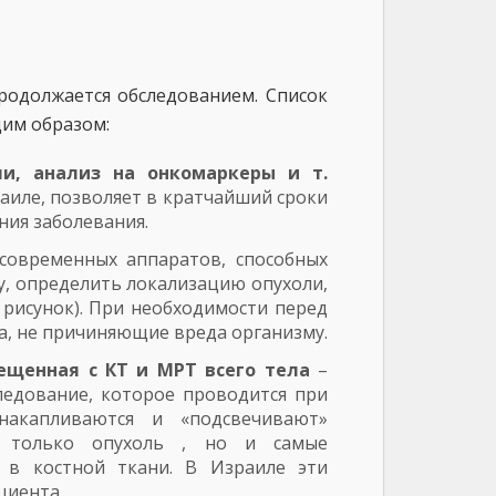
продолжается обследованием. Список
им образом:
чи, анализ на онкомаркеры и т.
аиле, позволяет в кратчайший сроки
ния заболевания.
овременных аппаратов, способных
у, определить локализацию опухоли,
 рисунок). При необходимости перед
, не причиняющие вреда организму.
ещенная с КТ и МРТ всего тела
–
ледование, которое проводится при
накапливаются и «подсвечивают»
е только опухоль , но и самые
 в костной ткани. В Израиле эти
циента.