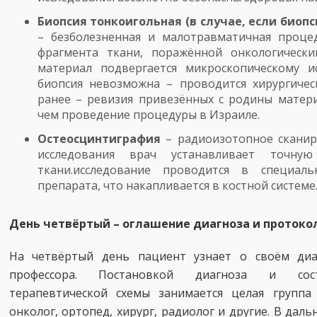
Биопсия тонкоигольная (в случае, если биоп
– безболезненная и малотравматичная проце
фрагмента ткани, поражённой онкологическ
материал подвергается микроскопическому и
биопсия невозможна – проводится хирургичес
ранее – ревизия привезённых с родины матер
чем проведение процедуры в Израиле.
Остеосцинтиграфия
– радиоизотопное сканир
исследования врач устанавливает точну
ткани.исследование проводится в специа
препарата, что накапливается в костной системе
День четвёртый – оглашение диагноза и протоко
На четвёртый день пациент узнает о своём диа
профессора. Постановкой диагноза и сост
терапевтической схемы занимается целая группа
онколог, ортопед, хирург, радиолог и другие. В дал