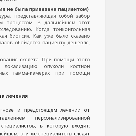
сия не была привезена пациентом)
дура, представляющая собой забор
им процессом. В дальнейшем этот
сследованию. Когда тонкоигольная
кая биопсия. Как уже было сказано
иалов обойдётся пациенту дешевле,
ование скелета. При помощи этого
ю локализацию опухоли костной
льных гамма-камерах при помощи
.
ла лечения
гнозе и предстоящем лечении от
авлением персонализированной
 специалистов, в которую входит:
ьнейшем, эти же специалитсты следят