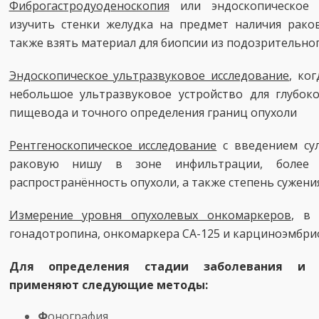
Фиброгастродуоденоскопия
или эндоскопическое и
изучить стенки желудка на предмет наличия рако
также взять материал для биопсии из подозрительног
Эндоскопическое ультразвуковое исследование
, ко
небольшое ультразвуковое устройство для глубоко
пищевода и точного определения границ опухоли
Рентгеноскопическое исследование
с введением сул
раковую нишу в зоне инфильтрации, более 
распространённость опухоли, а также степень сужения
Измерение уровня опухолевых онкомаркеров
, в 
гонадотропина, онкомаркера CA-125 и карциноэмбри
Для определения стадии заболевания и д
применяют следующие методы:
Ф
онография