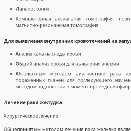
Л
апароскопия
К
омпьютерная аксиальная томография, пози
магнитно-резонансная томография
Для выявления внутренних кровотечений на запу
А
нализ кала на следы крови
О
бщий анализ крови для выявления анемии
А
бсолютным методом диагностики рака же
пораженных тканей для последующего изучен
методом эндоскопии в момент проведения фибр
Лечение рака желудка
Хирургическое лечение
Общепринятым методом лечения рака желудка являет