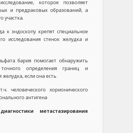
сследование, которое позволяет
вых и предраковых образований, а
о участка.
гда к эндоскопу крепят специальное
го исследования стенок желудка и
ьфата бария помогает обнаружить
точного определения границ и
 желудка, если она есть
т.ч. человеческого хорионического
онального антигена
иагностики метастазирования