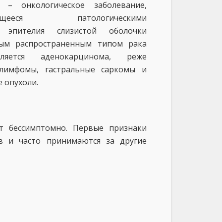
 – онкологическое заболевание,
зующееся патологическими
и эпителия слизистой оболочки
мым распространенным типом рака
ляется аденокарцинома, реже
 лимфомы, гастральные саркомы и
 опухоли.
т бессимптомно. Первые признаки
ов и часто принимаются за другие