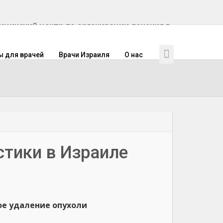
инский центр по организации лечения в
ы для врачей
Врачи Израиля
О нас
стики в Израиле
ое удаление опухоли