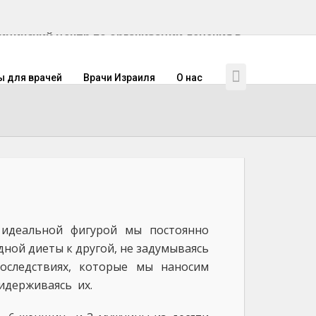
инский центр по организации лечения в
ы для врачей
Врачи Израиля
О нас
 идеальной фигурой мы постоянно
дной диеты к другой, не задумываясь
оследствиях, которые мы наносим
идерживаясь их.