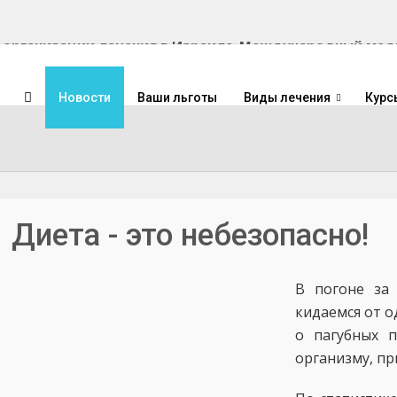
Международный медиц
Новости
Ваши льготы
Виды лечения
Курс
Диета - это небезопасно!
В погоне за
кидаемся от о
о пагубных п
организму, пр