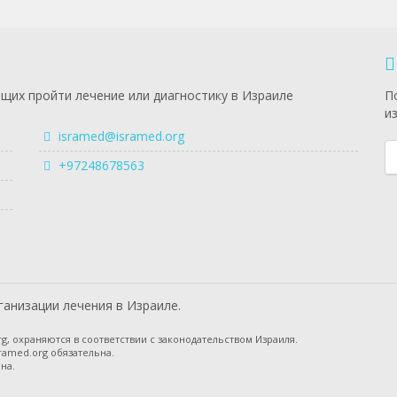
щих пройти лечение или диагностику в Израиле
П
и
isramed@isramed.org
+97248678563
анизации лечения в Израиле.
g, охраняются в соответствии с законодательством Израиля.
ramed.org обязательна.
на.